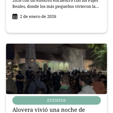
2026 con un emotivo encuentro con los Pajes
Reales, donde los más pequeños vivieron la
magia de los Reyes Magos, compartiendo sus
2 de enero de 2026
deseos y creando recuerdos llenos de ilusión.
EVENTOS
Alovera vivió una noche de